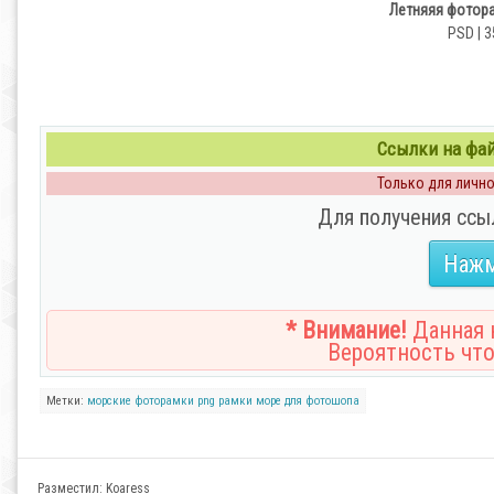
Летняяя фотора
PSD | 3
Ссылки на файл
Только для личног
Для получения ссы
Нажм
* Внимание!
Данная н
Вероятность что
Метки:
морские фоторамки
png рамки море
для фотошопа
Разместил:
Koaress