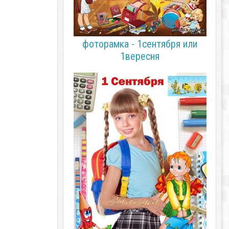
фоторамка - 1сентября или
1вересня