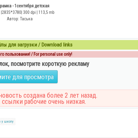
рамка - 1сентября детская
|2835*3780| 300 dpi | 113,5 mb
Автор: Таська
ы для загрузки / Download links
о пользования! / For personal use only!
лок, посмотрите короткую рекламу
ите для просмотра
овость создана более 2 лет назад.
 ссылки рабочие очень низкая.
в у школу