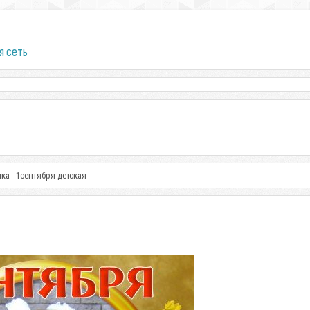
я сеть
ка - 1сентября детская