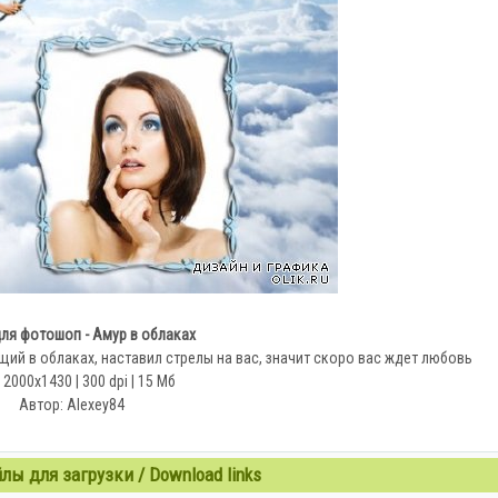
ля фотошоп - Амур в облаках
ий в облаках, наставил стрелы на вас, значит скоро вас ждет любовь
 2000x1430 | 300 dpi | 15 Мб
Автор: Alexey84
ы для загрузки / Download links