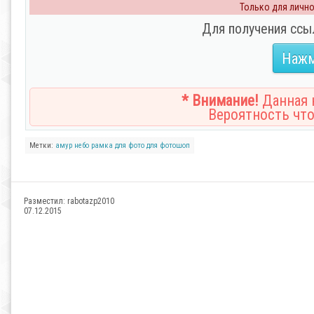
Только для личног
Для получения ссы
Нажм
* Внимание!
Данная н
Вероятность что
Метки:
амур
небо
рамка для фото
для фотошоп
Разместил:
rabotazp2010
07.12.2015