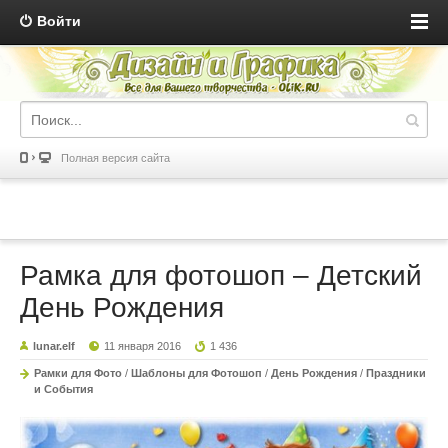
Войти
Полная версия сайта
Рамка для фотошоп – Детский
День Рождения
lunar.elf
11 января 2016
1 436
Рамки для Фото
/
Шаблоны для Фотошоп
/
День Рождения
/
Праздники
и События