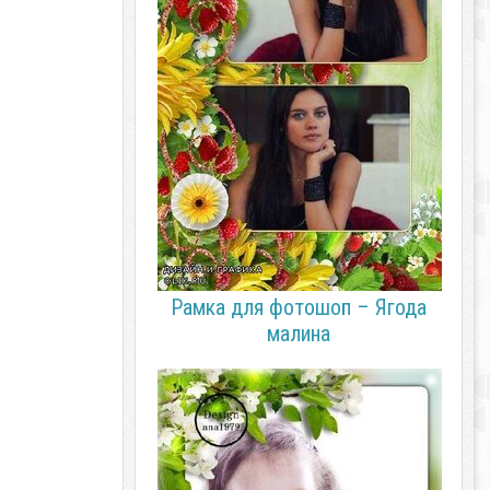
Рамка для фотошоп – Ягода
малина