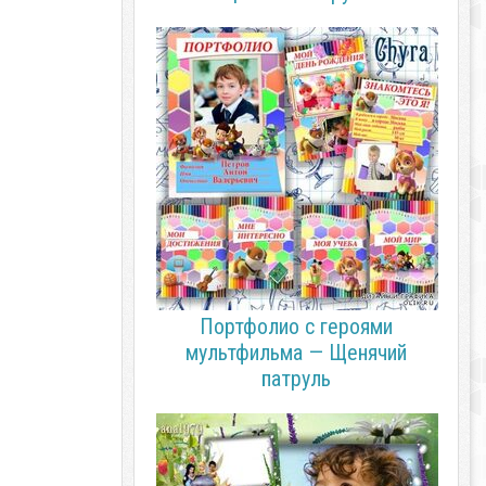
Портфолио с героями
мультфильма — Щенячий
патруль