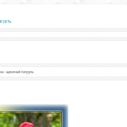
я сеть
ка - щенячий патруль