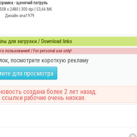
рамка - щенячий патруль
508 x 2480 | 300 dpi | 53,66 Мб
Дизайн аnа1979
ы для загрузки / Download links
о пользования! / For personal use only!
лок, посмотрите короткую рекламу
ите для просмотра
овость создана более 2 лет назад.
 ссылки рабочие очень низкая.