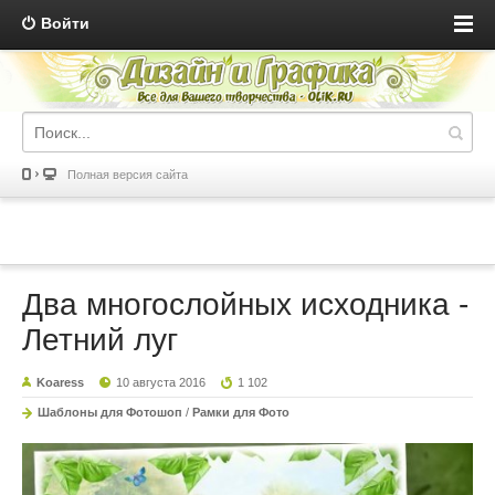
Войти
Полная версия сайта
Два многослойных исходника -
Летний луг
Koaress
10 августа 2016
1 102
Шаблоны для Фотошоп
/
Рамки для Фото