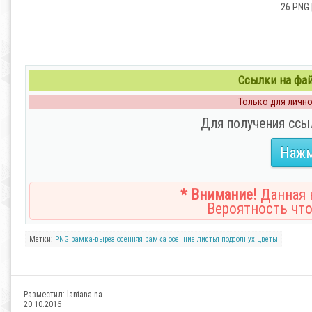
26 PNG |
Ссылки на файл
Только для личног
Для получения ссы
Нажм
* Внимание!
Данная н
Вероятность что
Метки:
PNG
рамка-вырез
осенняя рамка
осенние листья
подсолнух
цветы
Разместил:
lantana-na
20.10.2016