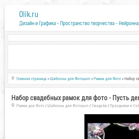
0lik.ru
Дизайн и Графика - Пространство творчества - Нейронна
Главная страница
»
Шаблоны для Фотошоп
»
Рамки для Фото
» Набор с
Набор свадебных рамок для фото - Пусть де
Рамки для Фото
Шаблоны для Фотошоп
Свадьба
Праздники и Со
/
/
/