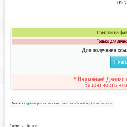
7 PNG 
Ссылки на файл
Только для личног
Для получения ссы
Нажм
* Внимание!
Данная н
Вероятность что
Метки:
свадебная
рамка
для фото
frame
свадьба
wedding
бракосочетание
Разместил:
lunar.elf