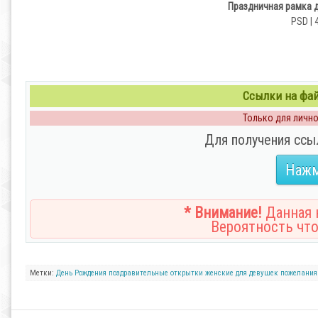
Праздничная рамка 
PSD | 
Ссылки на файл
Только для личног
Для получения ссы
Нажм
* Внимание!
Данная н
Вероятность что
Метки:
День Рождения
поздравительные
открытки
женские
для девушек
пожелания