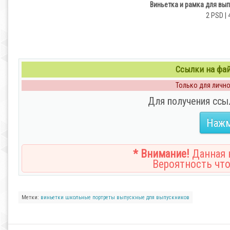
Виньетка и рамка для вы
2 PSD | 
Ссылки на файл
Только для личног
Для получения ссы
Нажм
* Внимание!
Данная н
Вероятность что
Метки:
виньетки
школьные
портреты
выпускные
для выпускников