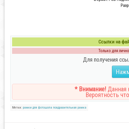
Разр
Ссылки на файл
Только для личног
Для получения ссы
Нажм
* Внимание!
Данная н
Вероятность что
Метки:
рамки для фотошопа
поздравительная рамка