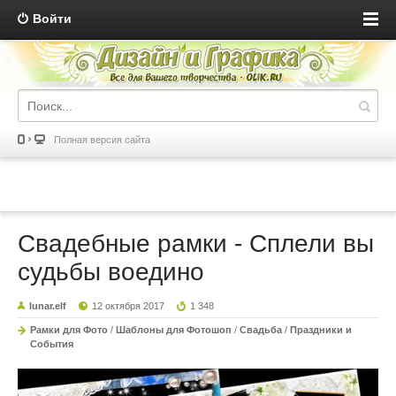
Войти
Полная версия сайта
Свадебные рамки - Сплели вы
судьбы воедино
lunar.elf
12 октября 2017
1 348
Рамки для Фото
/
Шаблоны для Фотошоп
/
Свадьба
/
Праздники и
События