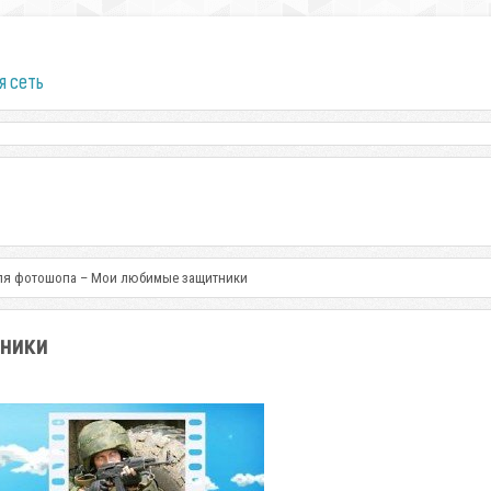
я сеть
для фотошопа – Мои любимые защитники
ники