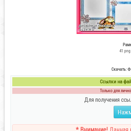
Рамк
41 png 
Скачать: Ф
Ссылки на файл
Только для личног
Для получения ссы
Нажм
* Внимание!
Данная н