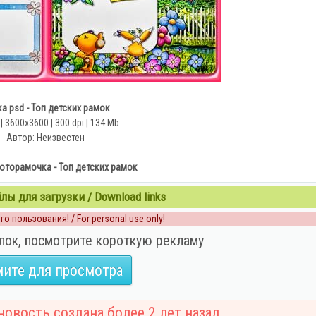
а psd - Топ детских рамок
| 3600x3600 | 300 dpi | 134 Mb
Автор: Неизвестен
оторамочка - Топ детских рамок
ы для загрузки / Download links
о пользования! / For personal use only!
лок, посмотрите короткую рекламу
ите для просмотра
овость создана более 2 лет назад.