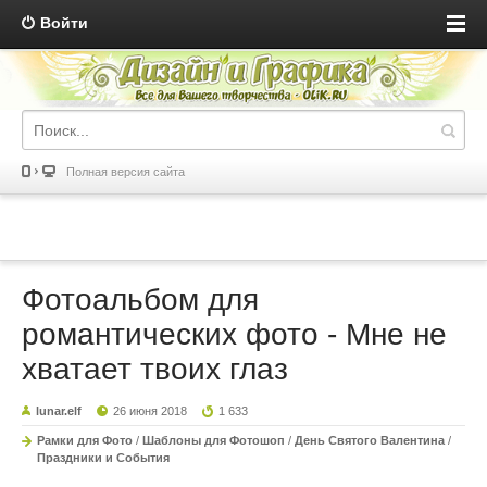
Войти
Полная версия сайта
Фотоальбом для
романтических фото - Мне не
хватает твоих глаз
lunar.elf
26 июня 2018
1 633
Рамки для Фото
/
Шаблоны для Фотошоп
/
День Святого Валентина
/
Праздники и События