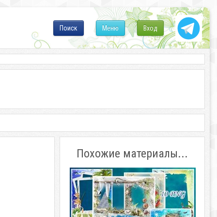
Поиск
Меню
Вход
Похожие материалы...