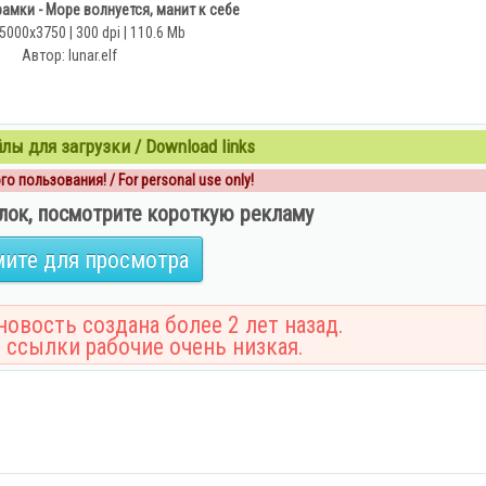
мки - Море волнуется, манит к себе
 5000х3750 | 300 dpi | 110.6 Mb
Автор: lunar.elf
ы для загрузки / Download links
о пользования! / For personal use only!
лок, посмотрите короткую рекламу
ите для просмотра
овость создана более 2 лет назад.
 ссылки рабочие очень низкая.