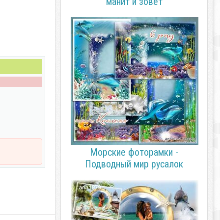
манит и зовет
Морские фоторамки -
Подводный мир русалок