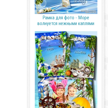
Рамка для фото - Море
волнуется нежными каплями