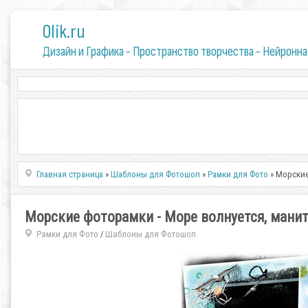
0lik.ru
Дизайн и Графика - Пространство творчества - Нейронна
Главная страница
»
Шаблоны для Фотошоп
»
Рамки для Фото
» Морские
Морские фоторамки - Море волнуется, манит
Рамки для Фото
Шаблоны для Фотошоп
/