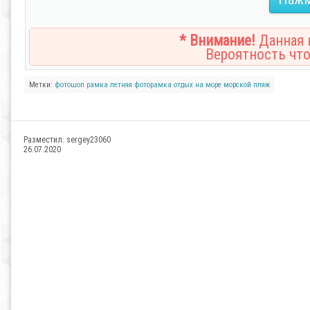
* Внимание!
Данная н
Вероятность что
Метки:
фотошоп
рамка
летняя фоторамка
отдых на море
морской пляж
Разместил:
sergey23060
26.07.2020