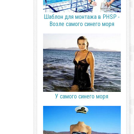
Шаблон для монтажа в PHSP -
Возле самого синего моря
У самого синего моря