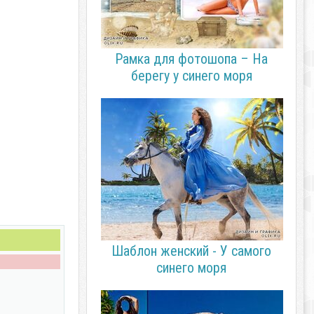
Рамка для фотошопа – На
берегу у синего моря
Шаблон женский - У самого
синего моря