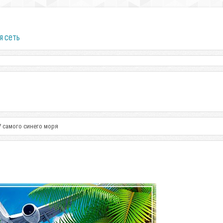
я сеть
 У самого синего моря