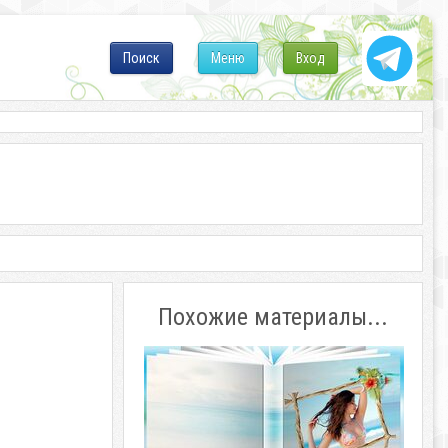
Поиск
Меню
Вход
Похожие материалы...