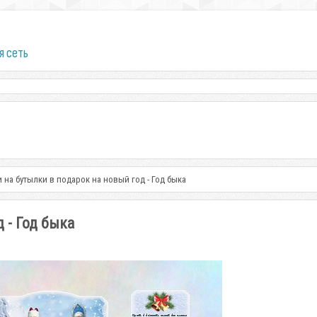
я сеть
и на бутылки в подарок на новый год - Год быка
 - Год быка