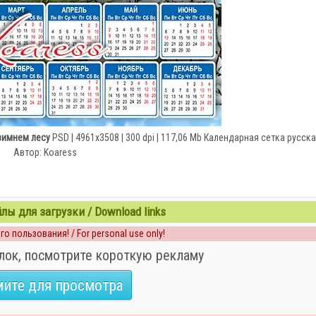
 зимнем лесу
PSD | 4961x3508 | 300 dpi | 117,06 Mb Календарная сетка русск
Автор: Koaress
ы для загрузки / Download links
о пользования! / For personal use only!
лок, посмотрите короткую рекламу
ите для просмотра