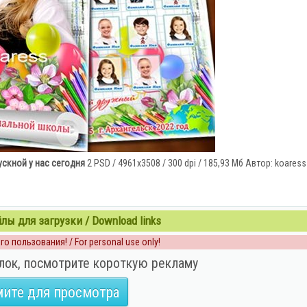
скной у нас сегодня
2 PSD / 4961x3508 / 300 dpi / 185,93 Мб Автор: koaress
ы для загрузки / Download links
о пользования! / For personal use only!
лок, посмотрите короткую рекламу
ите для просмотра