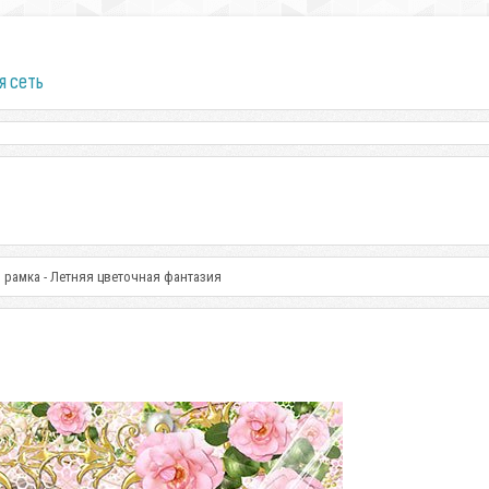
я сеть
 рамка - Летняя цветочная фантазия