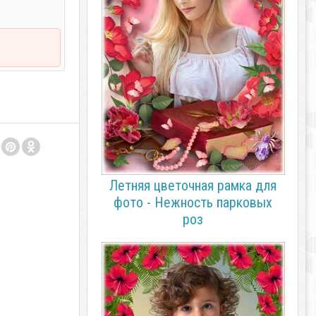
Летняя цветочная рамка для
фото - Нежность парковых
роз