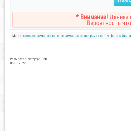
* Внимание!
Данная н
Вероятность что
Метки:
фотошоп
рамка psd
женская рамка
цветочная рамка
летние фотографии
ц
Разместил:
sergey23060
06.07.2022