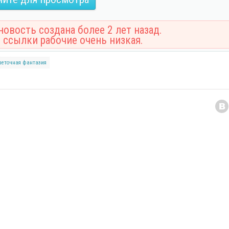
овость создана более 2 лет назад.
 ссылки рабочие очень низкая.
веточная фантазия