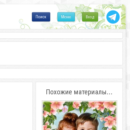
Поиск
Меню
Вход
Похожие материалы...