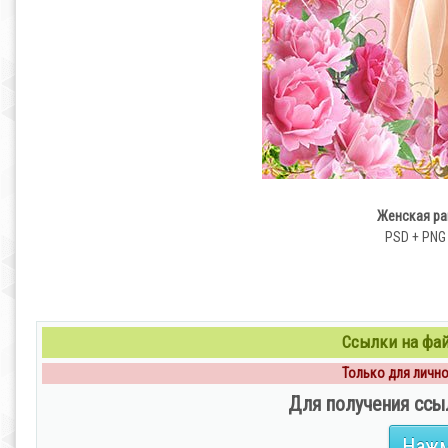
Женская ра
PSD + PNG |
Ссылки на файл
Только для личног
Для получения ссы
Нажм