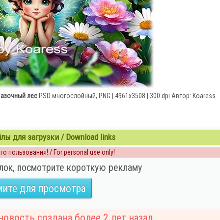
казочный лес
PSD многослойный, PNG | 4961x3508 | 300 dpi Автор: Koaress
ы для загрузки / Download links
о пользования! / For personal use only!
лок, посмотрите короткую рекламу
ите для просмотра
овость создана более 2 лет назад.