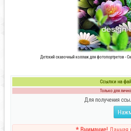
Детский сказочный коллаж для фотопортретов - С
Ссылки на файл
Только для личног
Для получения ссы
Нажм
* Внимание!
Данная н