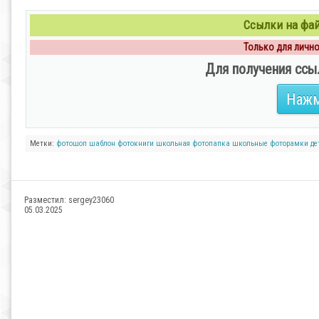
Ссылки на файл
Только для личног
Для получения ссы
Нажм
Метки:
фотошоп
шаблон фотокниги
школьная фотопапка
школьные фоторамки
де
Разместил:
sergey23060
05.03.2025