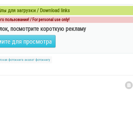
ы для загрузки / Download links
о пользования! / For personal use only!
лок, посмотрите короткую рекламу
ите для просмотра
тская фотокнига
аказат фотокнигу