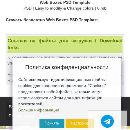
Web Boxes PSD Template
PSD | Easy to modify & Change colors | 8 mb
Скачать бесплатно Web Boxes PSD Template:
Ссылки на файлы для загрузки / Download
links
К сожалению ссылки к данной новости восстановить не
удалось!
Политика конфиденциальности
Не расстраивайтесь! Посмотрите на сайте много похожего
Сайт использует идентификационные файлы
материала!
cookies для хранения информации. "Cookies"
представляют собой файлы, которые могут
использоваться сайтом для идентификации
посетителей...
Все последние новости
Больше информации
Полная версия сайта
Принять
Настройка