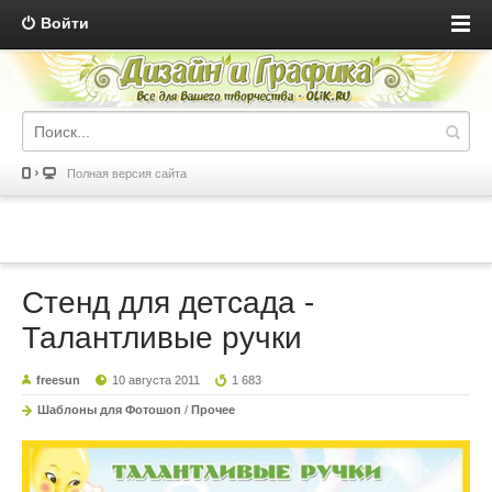
Войти
Полная версия сайта
Стенд для детсада -
Талантливые ручки
freesun
10 августа 2011
1 683
Шаблоны для Фотошоп
/
Прочее