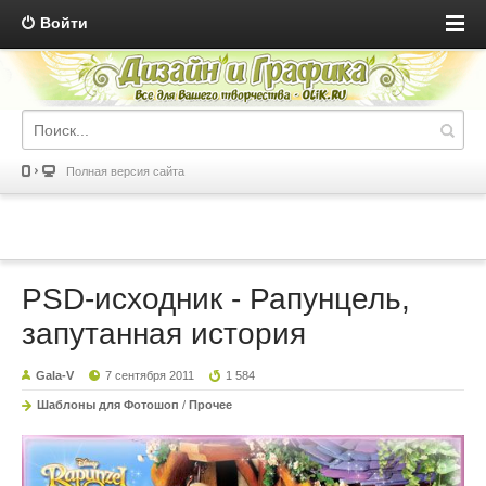
Войти
Полная версия сайта
PSD-исходник - Рапунцель,
запутанная история
Gala-V
7 сентября 2011
1 584
Шаблоны для Фотошоп
/
Прочее