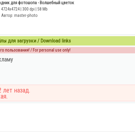
дник для фотошопа - Волшебный цветок
 4724x4724 | 300 dpi | 58 Mb
Автор: master-photo
ы для загрузки / Download links
о пользования! / For personal use only!
кламу
 лет назад.
ая.