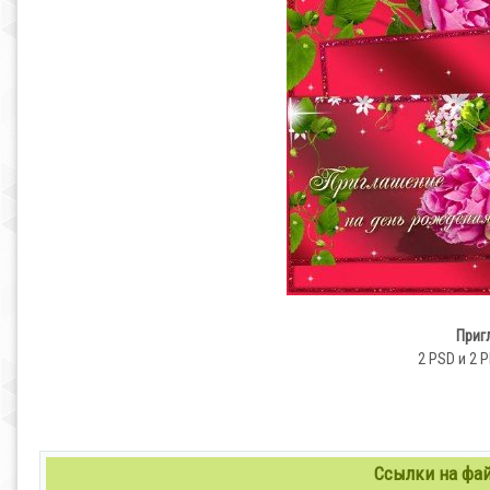
Приг
2 PSD и 2 P
Ссылки на файл