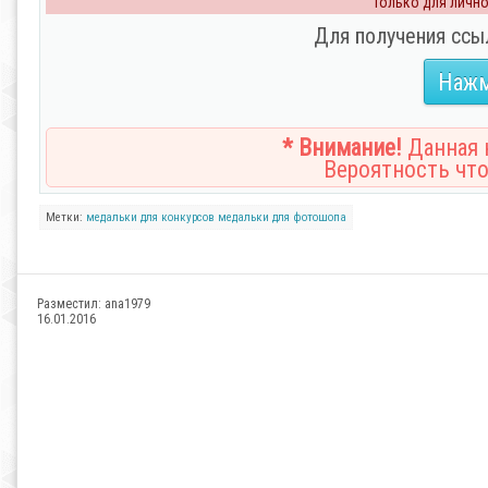
Только для личног
Для получения ссы
Нажм
* Внимание!
Данная н
Вероятность что
Метки:
медальки для конкурсов
медальки для фотошопа
Разместил:
ana1979
16.01.2016