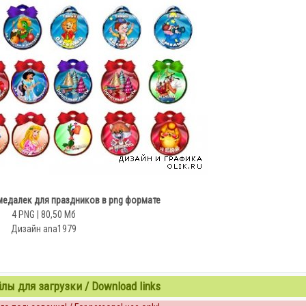
медалек для праздников в png формате
4 PNG | 80,50 Мб
Дизайн ana1979
ы для загрузки / Download links