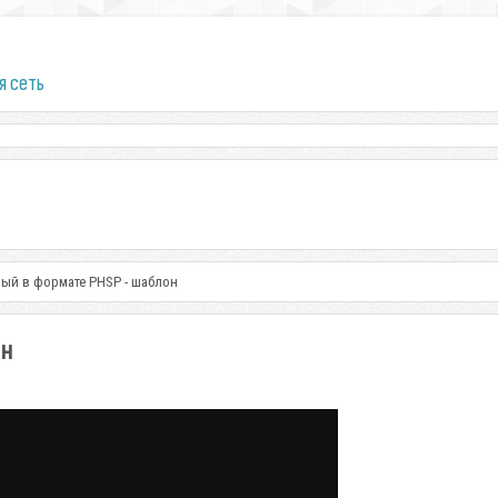
я сеть
рный в формате PHSP - шаблон
он