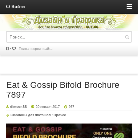
Войти
Полная версия сайта
Eat & Gossip Bifold Brochure
7897
dimsonSS
20 января 2017
957
Шаблоны для Фотошоп
/
Прочее