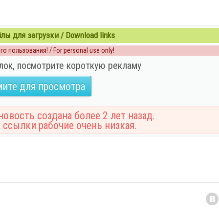
ы для загрузки / Download links
о пользования! / For personal use only!
лок, посмотрите короткую рекламу
ите для просмотра
овость создана более 2 лет назад.
 ссылки рабочие очень низкая.