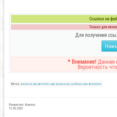
Ссылки на файл
Только для личног
Для получения ссы
Нажм
* Внимание!
Данная н
Вероятность что
Метки:
виньетки
для детского сада
выпускные
шаблоны
для фотошопа
Разместил:
Koaress
12.03.2022