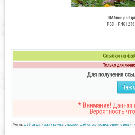
ШАблон psd для
PSD + PNG | 236
Ссылки на файл
Только для личног
Для получения ссы
Нажм
* Внимание!
Данная н
Вероятность что
Метки:
шаблон для кружки
кружка в подарок
шаблон psd
подарок учителю
день уч