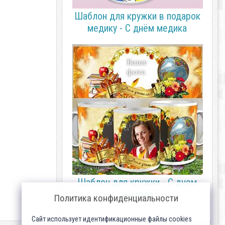
Шаблон для кружки в подарок
медику - С днём медика
Шаблон для кружки - С днем
учителя
Политика конфиденциальности
Сайт использует идентификационные файлы cookies