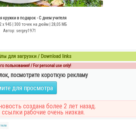
 кружки в подарок - С днем учителя
2 x 945 | 300 точек на дюйм | 28,05 МБ
Автор: sergey1971
ы для загрузки / Download links
о пользования! / For personal use only!
лок, посмотрите короткую рекламу
ите для просмотра
овость создана более 2 лет назад.
 ссылки рабочие очень низкая.
ителя