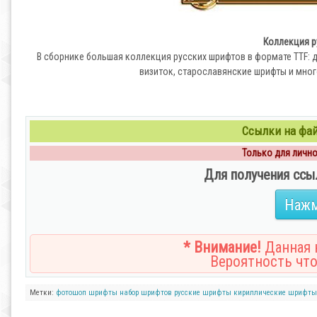
Коллекция р
В сборнике большая коллекция русских шрифтов в формате TTF:
визиток, старославянские шрифты и много
Ссылки на файл
Только для личног
Для получения ссы
Нажм
* Внимание!
Данная н
Вероятность что
Метки:
фотошоп
шрифты
набор шрифтов
русские шрифты
кириллические шрифты