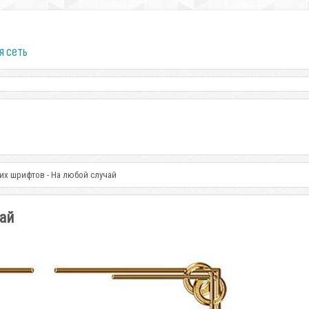
я сеть
их шрифтов - На любой случай
ай