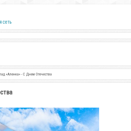
я сеть
лад «Аленка» - С Днем Отечества
ества