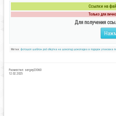
Ссылки на файл
Только для личног
Для получения ссы
Нажм
Метки:
фотошоп
шаблон psd
обертка на шоколад
шоколадка в подарок
упаковка
п
Разместил:
sergey23060
12.02.2025