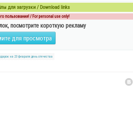
ы для загрузки / Download links
о пользования! / For personal use only!
лок, посмотрите короткую рекламу
ите для просмотра
одарок на 23 февраля
день отечества