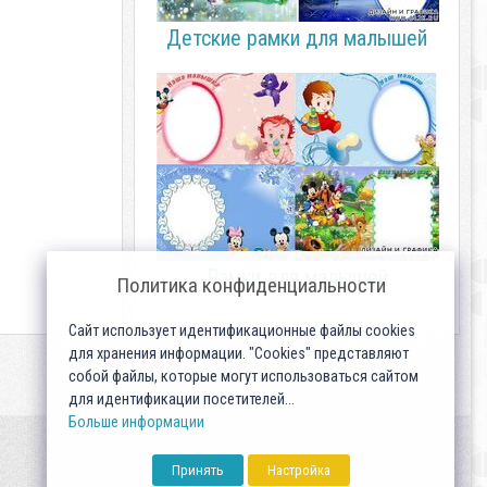
Детские рамки для малышей
Рамки для малышей
Политика конфиденциальности
Сайт использует идентификационные файлы cookies
для хранения информации. "Cookies" представляют
собой файлы, которые могут использоваться сайтом
для идентификации посетителей...
Больше информации
Принять
Настройка