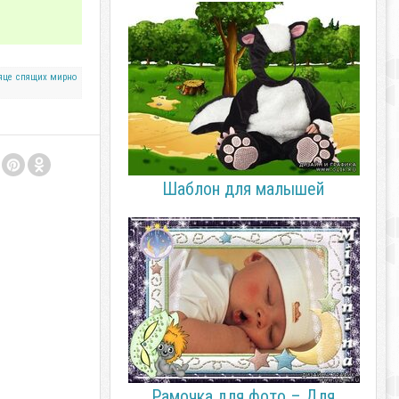
яце
спящих
мирно
Шаблон для малышей
Рамочка для фото – Для