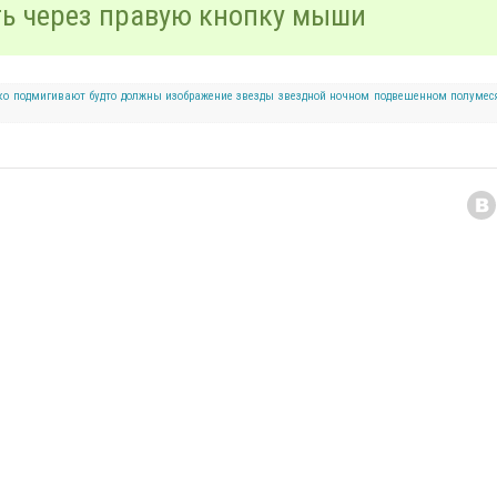
ть через правую кнопку мыши
ко
подмигивают
будто
должны
изображение
звезды
звездной
ночном
подвешенном
полумес