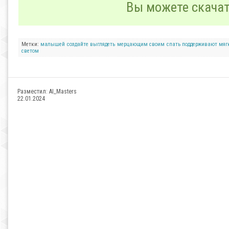
Вы можете скача
Метки:
малышей
создайте
выглядеть
мерцающим
своим
спать
поддерживают
мяг
светом
Разместил:
AI_Masters
22.01.2024