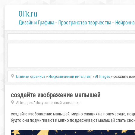
0lik.ru
Дизайн и Графика - Пространство творчества - Нейронна
Главная страница
»
Искусственный интеллект
»
AI Images
» создайте и
создайте изображение малышей
AI Images
Искусственный интеллект
/
создайте изображение малышей, мирно спящих на полумесяце, подв
будто они подмигивают и мягко поддерживают малышей спать св