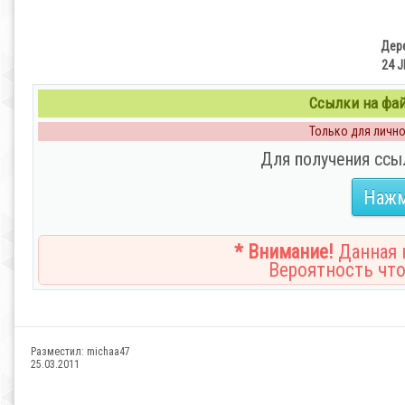
Дере
24 J
Ссылки на файл
Только для личног
Для получения ссы
Нажм
* Внимание!
Данная н
Вероятность что
Разместил:
michaa47
25.03.2011