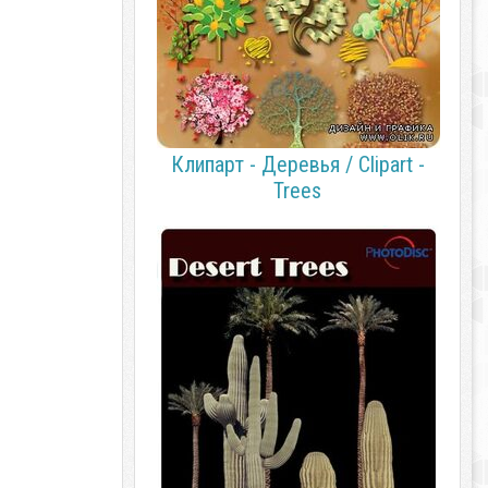
Клипарт - Деревья / Сlipart -
Trees