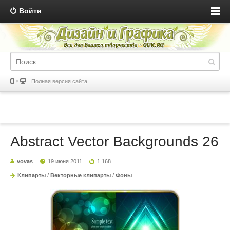
Войти
Полная версия сайта
Abstract Vector Backgrounds 26
vovas
19 июня 2011
1 168
Клипарты
/
Векторные клипарты
/
Фоны