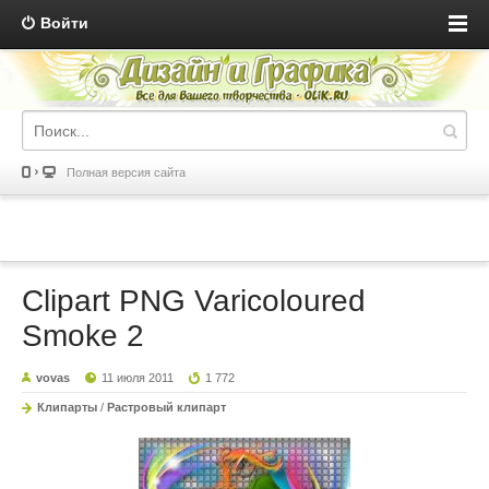
Войти
Полная версия сайта
Clipart PNG Varicoloured
Smoke 2
vovas
11 июля 2011
1 772
Клипарты
/
Растровый клипарт