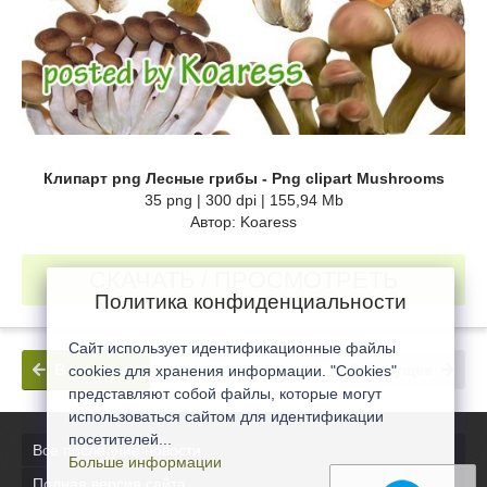
Клипарт png Лесные грибы - Png clipart Mushrooms
35 png | 300 dpi | 155,94 Mb
Автор: Koaress
СКАЧАТЬ / ПРОСМОТРЕТЬ
Политика конфиденциальности
Сайт использует идентификационные файлы
В прошлое
В будущее
cookies для хранения информации. "Cookies"
представляют собой файлы, которые могут
использоваться сайтом для идентификации
посетителей...
Все последние новости
Больше информации
Полная версия сайта