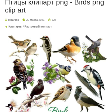
Птицы клипарт png - Birds png
clip art
Koaress
29 марта 2021
723
Клипарты
/
Растровый клипарт