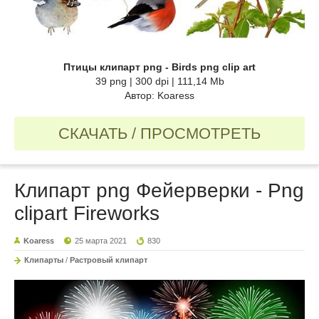
Птицы клипарт png - Birds png clip art
39 png | 300 dpi | 111,14 Mb
Автор: Koaress
СКАЧАТЬ / ПРОСМОТРЕТЬ
Клипарт png Фейерверки - Png
clipart Fireworks
Koaress
25 марта 2021
830
Клипарты
/
Растровый клипарт