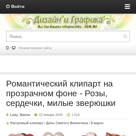
Войти
Полная версия сайта
Романтический клипарт на
прозрачном фоне - Розы,
сердечки, милые зверюшки
Lady_Marisa
22 января 2024
1 016
Растровый клипарт
/
День Святого Валентина
/
8 марта