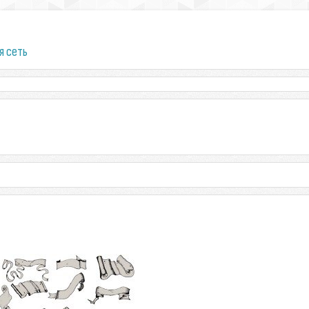
я сеть