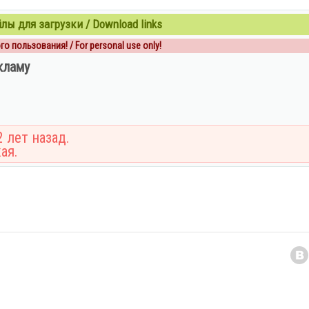
ы для загрузки / Download links
о пользования! / For personal use only!
кламу
 лет назад.
ая.