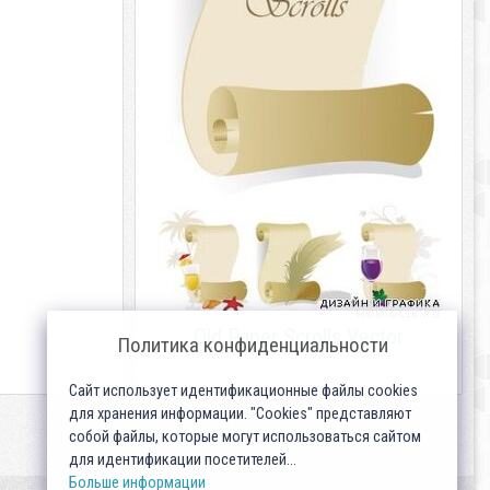
Old Paper Scrolls Vector
Политика конфиденциальности
Сайт использует идентификационные файлы cookies
для хранения информации. "Cookies" представляют
собой файлы, которые могут использоваться сайтом
для идентификации посетителей...
Больше информации