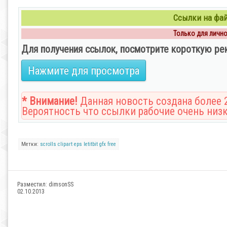
Ссылки на файл
Только для личног
Для получения ссылок, посмотрите короткую ре
Нажмите для просмотра
* Внимание!
Данная новость создана более 2
Вероятность что ссылки рабочие очень низк
Метки:
scrolls
clipart
eps
letitbit
gfx
free
Разместил:
dimsonSS
02.10.2013