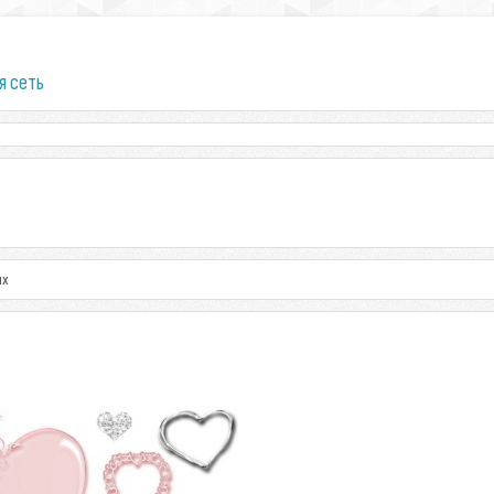
я сеть
ых