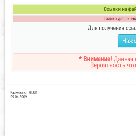
Ссылки на файл
Только для личног
Для получения ссы
Нажм
* Внимание!
Данная н
Вероятность что
Разместил:
GLUK
09.04.2009