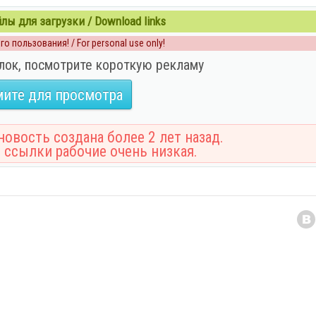
ы для загрузки / Download links
о пользования! / For personal use only!
лок, посмотрите короткую рекламу
ите для просмотра
овость создана более 2 лет назад.
 ссылки рабочие очень низкая.