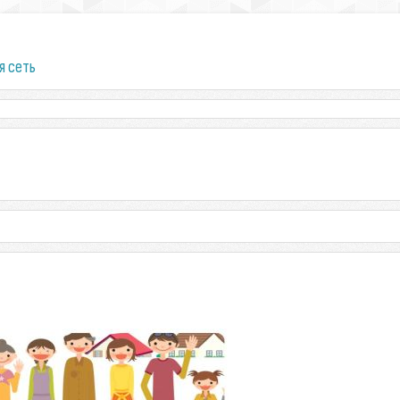
я сеть