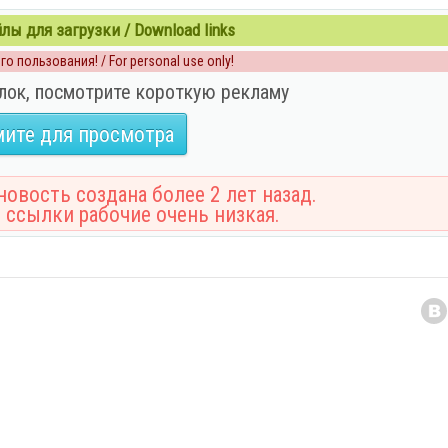
ы для загрузки / Download links
о пользования! / For personal use only!
лок, посмотрите короткую рекламу
ите для просмотра
овость создана более 2 лет назад.
 ссылки рабочие очень низкая.