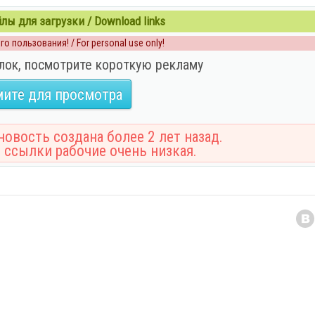
ы для загрузки / Download links
о пользования! / For personal use only!
лок, посмотрите короткую рекламу
ите для просмотра
овость создана более 2 лет назад.
 ссылки рабочие очень низкая.