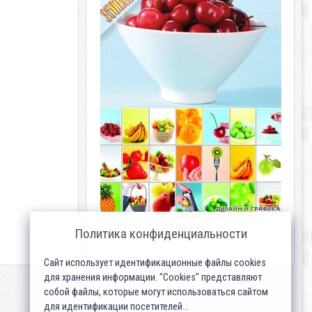
Fruits
Политика конфиденциальности
Сайт использует идентификационные файлы cookies
для хранения информации. "Cookies" представляют
собой файлы, которые могут использоваться сайтом
для идентификации посетителей...