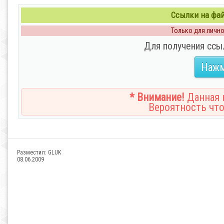
Ссылки на файл
Только для личног
Для получения ссы
Нажм
* Внимание!
Данная н
Вероятность что
Разместил:
GLUK
08.06.2009