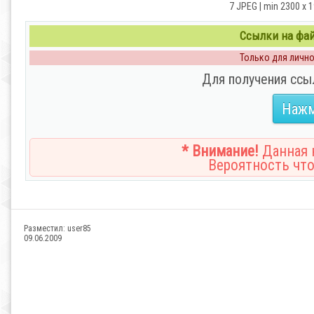
7 JPEG | min 2300 x 
Ссылки на файл
Только для личног
Для получения ссы
Нажм
* Внимание!
Данная н
Вероятность что
Разместил:
user85
09.06.2009