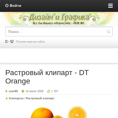
Войти
Полная версия сайта
Растровый клипарт - DT
Orange
user85
16 июня 2009
1 787
Клипарты
/
Растровый клипарт