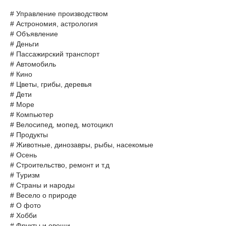
# Управление производством
# Астрономия, астрология
# Объявление
# Деньги
# Пассажирский транспорт
# Автомобиль
# Кино
# Цветы, грибы, деревья
# Дети
# Море
# Компьютер
# Велосипед, мопед, мотоцикл
# Продукты
# Животные, динозавры, рыбы, насекомые
# Осень
# Строительство, ремонт и т.д
# Туризм
# Страны и народы
# Весело о природе
# О фото
# Хобби
# Фрукты и овощи