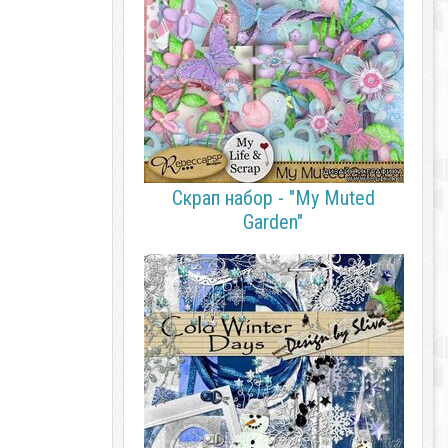
Скрап набор - "My Muted
Garden"