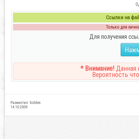
О
Ссылки на файл
Только для личног
Для получения ссы
Нажм
* Внимание!
Данная н
Вероятность что
Разместил:
hidden
14.10.2009