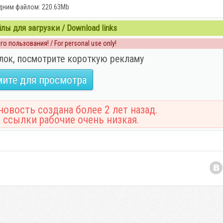
дним файлом: 220.63Mb
ы для загрузки / Download links
о пользования! / For personal use only!
лок, посмотрите короткую рекламу
ите для просмотра
овость создана более 2 лет назад.
 ссылки рабочие очень низкая.