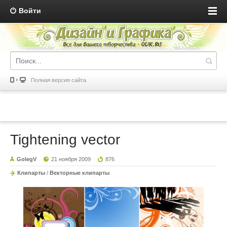
Войти
Полная версия сайта
Tightening vector
GolegV
21 ноября 2009
876
Клипарты
/
Векторные клипарты